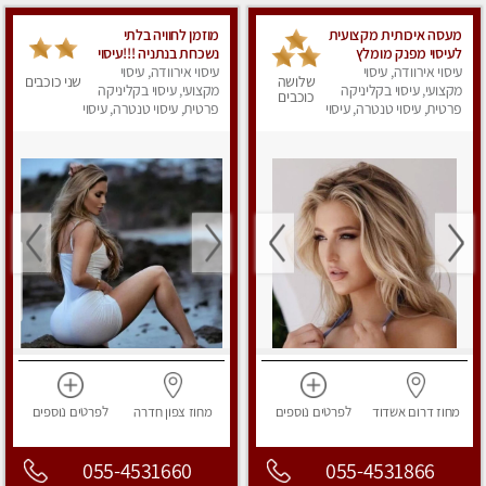
מעסה איכותית מקצועית
מוזמן לחוויה בלתי
לעיסוי מפנק מומלץ
נשכחת בנתניה !!!עיסוי
עיסוי אירוודה, עיסוי
מאוד ....פרטי!! ללא מין
עיסוי אירוודה, עיסוי
מפנק ביותר במקום פרטי
שלושה
שני כוכבים
!!
מקצועי, עיסוי בקליניקה
לחלוטין!
מקצועי, עיסוי בקליניקה
כוכבים
פרטית, עיסוי טנטרה, עיסוי
פרטית, עיסוי טנטרה, עיסוי
מפנק
מפנק
מחוז דרום
אשדוד
לפרטים
נוספים
מחוז צפון
חדרה
לפרטים
נוספים
055-4531660
055-4531866