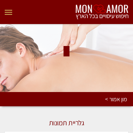
מון אמור >
גלריית תמונות