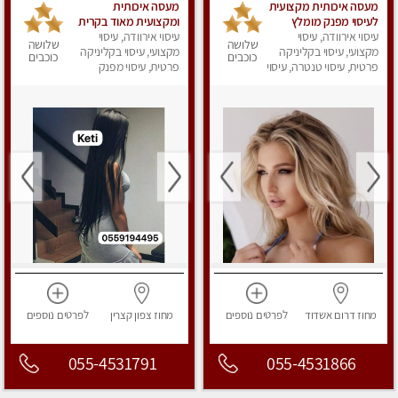
מעסה איכותית מקצועית
מעסה איכותית
לעיסוי מפנק מומלץ
ומקצועית מאוד בקרית
עיסוי אירוודה, עיסוי
מאוד ....פרטי!! ללא מין
ביאליק
עיסוי אירוודה, עיסוי
שלושה
שלושה
!!
מקצועי, עיסוי בקליניקה
מקצועי, עיסוי בקליניקה
כוכבים
כוכבים
פרטית, עיסוי טנטרה, עיסוי
פרטית, עיסוי מפנק
מפנק
מחוז דרום
אשדוד
לפרטים
נוספים
מחוז צפון
קצרין
לפרטים
נוספים
055-4531791
055-4531866