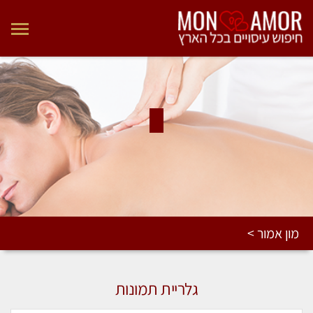
מון אמור >
גלריית תמונות