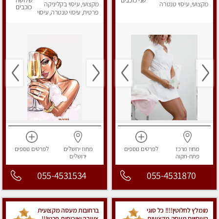
שני כוכבים
שלושה
מקצועי, עיסוי טנטרה
טכניקות רבות מעולם
מקצועי, עיסוי בקליניקה
כוכבים
המזרח
פרטית, עיסוי טנטרה, עיסוי
מפנק
מחוז מרכז
לפרטים
נוספים
מחוז ירושלים
לפרטים
נוספים
פתח-תקוה
ירושלים
055-4531534
055-4531870
מומלץ לחלוטין!!!! כל סוגי
ברחובות מעסה מקצועית
העיסויים מעסה מקצועית
צעירה ואיכותית פרטי!!!