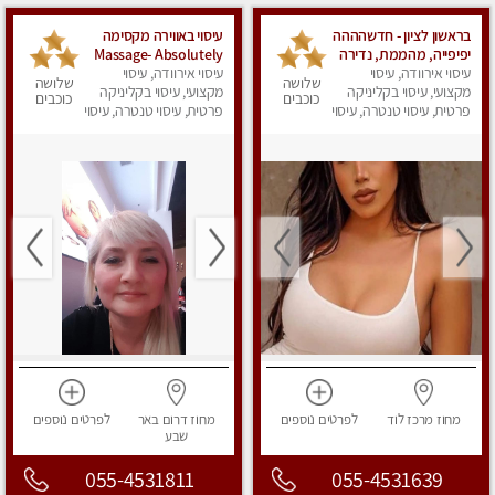
בראשון לציון - חדשהההה
עיסוי באווירה מקסימה
יפיפייה, מהממת, נדירה
Massage- Absolutely
עיסוי אירוודה, עיסוי
מזמינה אותך לעיסוי
recommended
עיסוי אירוודה, עיסוי
שלושה
שלושה
מקצועי, עיסוי בקליניקה
איכותי, מקצועי, באווירה
מקצועי, עיסוי בקליניקה
כוכבים
כוכבים
רגועה עם המון סבלנות.
פרטית, עיסוי טנטרה, עיסוי
פרטית, עיסוי טנטרה, עיסוי
מפנק
תתקשר ולא תצטער
מפנק
מחוז מרכז
לוד
לפרטים
נוספים
מחוז דרום
באר
לפרטים
נוספים
שבע
055-4531811
055-4531639