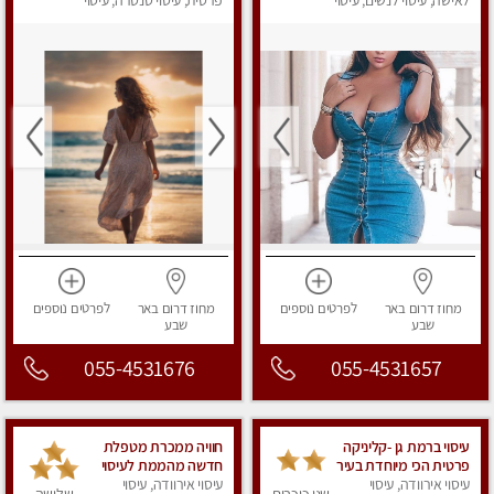
לאישה, עיסוי לנשים, עיסוי
פרטית, עיסוי טנטרה, עיסוי
מפנק
מפנק
מחוז דרום
באר
לפרטים
נוספים
מחוז דרום
באר
לפרטים
נוספים
שבע
שבע
055-4531676
055-4531657
עיסוי ברמת גן -קליניקה
חוויה ממכרת מטפלת
פרטית הכי מיוחדת בעיר
חדשה מהממת לעיסוי
עיסוי אירוודה, עיסוי
עיסוי אירוודה, עיסוי
טנטרי המשלב בתוכו