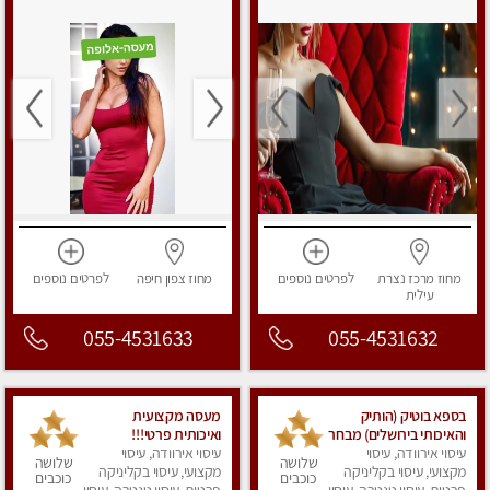
מחוז מרכז
נצרת
לפרטים
נוספים
מחוז צפון
חיפה
לפרטים
נוספים
עילית
055-4531633
055-4531632
בספא בוטיק (הותיק
מעסה מקצועית
והאיכותי בירושלים) מבחר
ואיכותית פרטי!!!
עיסוי אירוודה, עיסוי
טיפולים מפנקים עם
עיסוי אירוודה, עיסוי
שלושה
שלושה
מקצועי, עיסוי בקליניקה
שמנים חמים לגוף ולנפש.
מקצועי, עיסוי בקליניקה
כוכבים
כוכבים