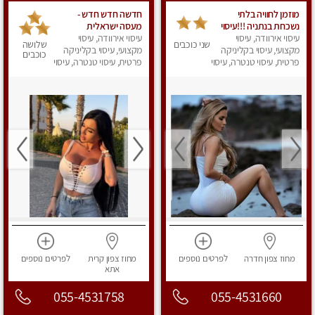
מוזמן לחוויה בלתי
חדשה חדש חדש -
נשכחת בנתניה !!!עיסוי
מעסה ישראלית
עיסוי אירוודה, עיסוי
מפנק ביותר במקום פרטי
עיסוי אירוודה, עיסוי
מהממת, חדשה לגמרי
שני כוכבים
שלושה
לחלוטין!
מקצועי, עיסוי בקליניקה
בקריות
מקצועי, עיסוי בקליניקה
כוכבים
פרטית, עיסוי טנטרה, עיסוי
פרטית, עיסוי טנטרה, עיסוי
מפנק
מפנק
מחוז צפון
חדרה
לפרטים
נוספים
מחוז צפון
קרית
לפרטים
נוספים
אתא
055-4531758
055-4531660