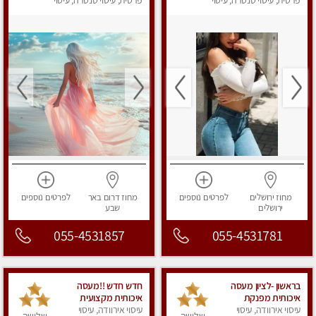
פרטית, עיסוי טנטרה, עיסוי
פרטית, עיסוי טנטרה, עיסוי
מפנק
מפנק
מחוז ירושלים
לפרטים
נוספים
מחוז דרום
באר
לפרטים
נוספים
ירושלים
שבע
055-4531857
055-4531781
בראשון -לציון מעסה
חדש חדש !!מעסה
איכותית מפנקת
איכותית מקצועית
עיסוי אירוודה, עיסוי
ומקצועית מאוד -ללא מין
עיסוי אירוודה, עיסוי
ומפנקת מאוד בקריות