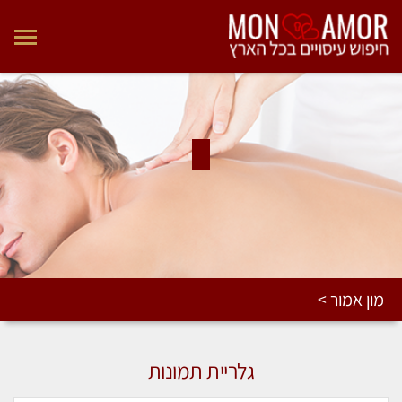
מון אמור >
גלריית תמונות